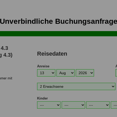
Unverbindliche Buchungsanfrag
4.3
Reisedaten
 4.3)
Anreise
mmer mit
Anreisetag
Anreisemonat
Anreisejahr
A
Anzahl
Erwachsene
Kinder
Alter
Alter
Alter
Alte
1.
2.
3.
4.