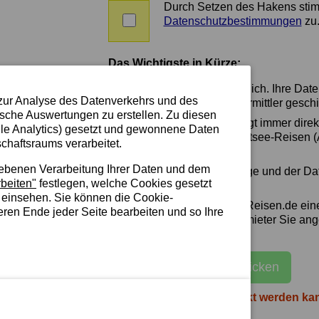
später
Durch Setzen des Hakens sti
die
Zustimmung
Datenschutzbestimmungen
zu
Möglichkeit
zu
zur
AGBs
Bewertung
und
Das Wichtigste in Kürze:
der
Datenschutz
Ferienwohnung
Die Anfrage ist unverbindlich. Ihre Dat
haben
zur Analyse des Datenverkehrs und des
Vermieter oder Zimmervermittler geschi
wollen.
ische Auswertungen zu erstellen. Zu diesen
Der Vertragsschluss erfolgt immer dir
le Analytics) gesetzt und gewonnene Daten
Eigentümer/Vermittler. Ostsee-Reisen
chaftsraums verarbeitet.
wird kein Vertragspartner.
iebenen Verarbeitung Ihrer Daten und dem
Die Löschung Ihrer Anfrage und der Da
beiten"
festlegen, welche Cookies gesetzt
spätestens 3 Jahren.
 einsehen. Sie können die Cookie-
Sie erhalten von Ostsee-Reisen.de ein
eren Ende jeder Seite bearbeiten und so Ihre
Sie wissen, welchen Vermieter Sie an
E-Mail an Vermieter schicken
Damit die Anfrage verschickt werden ka
bearbeitet werden!