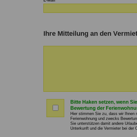
E-Mail
Ihre Mitteilung an den Vermie
Nachricht
an
Bitte Haken setzen, wenn Sie
den
Bitte
Bewertung der Ferienwohnu
Vermieter
Haken
Hier stimmen Sie zu, dass wir Ihnen
setzen,
Ferienwohnung und zwecks Bewertung 
Sie unterstützen damit andere Urlaub
wenn
Unterkunft und die Vermieter bei der 
Sie