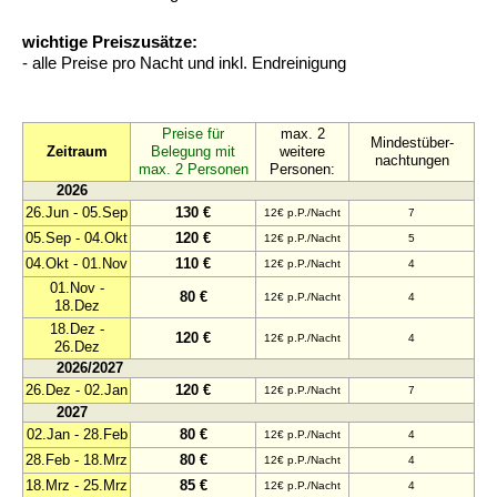
wichtige Preiszusätze:
- alle Preise pro Nacht und inkl. Endreinigung
Preise für
max. 2
Mindestüber-
Zeitraum
Belegung mit
weitere
nachtungen
max. 2 Personen
Personen:
2026
26.Jun - 05.Sep
130 €
12€ p.P./Nacht
7
05.Sep - 04.Okt
120 €
12€ p.P./Nacht
5
04.Okt - 01.Nov
110 €
12€ p.P./Nacht
4
01.Nov -
80 €
12€ p.P./Nacht
4
18.Dez
18.Dez -
120 €
12€ p.P./Nacht
4
26.Dez
2026/2027
26.Dez - 02.Jan
120 €
12€ p.P./Nacht
7
2027
02.Jan - 28.Feb
80 €
12€ p.P./Nacht
4
28.Feb - 18.Mrz
80 €
12€ p.P./Nacht
4
18.Mrz - 25.Mrz
85 €
12€ p.P./Nacht
4