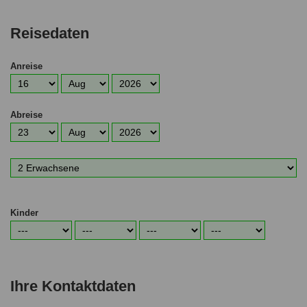
Reisedaten
Anreise
Anreisetag
Anreisemonat
Anreisejahr
Abreise
Abreisetag
Abreisemonat
Abreisejahr
Anzahl
Erwachsene
Kinder
Alter
Alter
Alter
Alter
1.
2.
3.
4.
Kind
Kind
Kind
Kind
Ihre Kontaktdaten