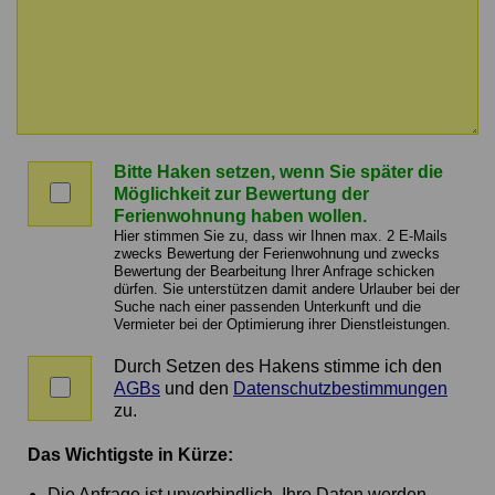
Nachricht
an
Bitte Haken setzen, wenn Sie später die
den
Bitte
Möglichkeit zur Bewertung der
Vermieter
Haken
Ferienwohnung haben wollen.
setzen,
Hier stimmen Sie zu, dass wir Ihnen max. 2 E-Mails
wenn
zwecks Bewertung der Ferienwohnung und zwecks
Bewertung der Bearbeitung Ihrer Anfrage schicken
Sie
dürfen. Sie unterstützen damit andere Urlauber bei der
später
Suche nach einer passenden Unterkunft und die
die
Vermieter bei der Optimierung ihrer Dienstleistungen.
Möglichkeit
zur
Durch Setzen des Hakens stimme ich den
Zustimmung
Bewertung
AGBs
und den
Datenschutzbestimmungen
zu
der
zu.
AGBs
Ferienwohnung
und
haben
Das Wichtigste in Kürze:
Datenschutz
wollen.
Die Anfrage ist unverbindlich. Ihre Daten werden