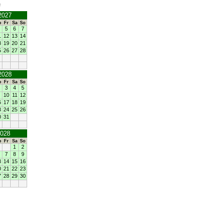
e
2027
o
Fr
Sa
So
5
6
7
1
12
13
14
8
19
20
21
5
26
27
28
2028
o
Fr
Sa
So
3
4
5
10
11
12
6
17
18
19
3
24
25
26
0
31
2028
o
Fr
Sa
So
1
2
7
8
9
3
14
15
16
0
21
22
23
7
28
29
30