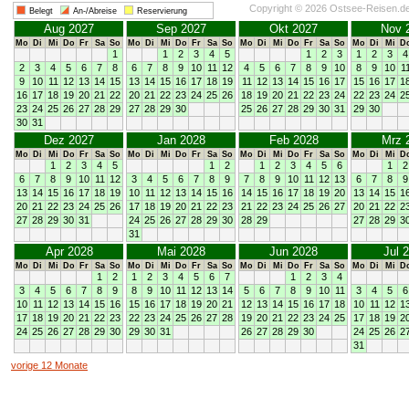
Copyright © 2026 Ostsee-Reisen.d
Belegt
An-/Abreise
Reservierung
Aug 2027
Sep 2027
Okt 2027
Nov 
Mo
Di
Mi
Do
Fr
Sa
So
Mo
Di
Mi
Do
Fr
Sa
So
Mo
Di
Mi
Do
Fr
Sa
So
Mo
Di
Mi
D
1
1
2
3
4
5
1
2
3
1
2
3
4
2
3
4
5
6
7
8
6
7
8
9
10
11
12
4
5
6
7
8
9
10
8
9
10
1
9
10
11
12
13
14
15
13
14
15
16
17
18
19
11
12
13
14
15
16
17
15
16
17
1
16
17
18
19
20
21
22
20
21
22
23
24
25
26
18
19
20
21
22
23
24
22
23
24
2
23
24
25
26
27
28
29
27
28
29
30
25
26
27
28
29
30
31
29
30
30
31
Dez 2027
Jan 2028
Feb 2028
Mrz 
Mo
Di
Mi
Do
Fr
Sa
So
Mo
Di
Mi
Do
Fr
Sa
So
Mo
Di
Mi
Do
Fr
Sa
So
Mo
Di
Mi
D
1
2
3
4
5
1
2
1
2
3
4
5
6
1
2
6
7
8
9
10
11
12
3
4
5
6
7
8
9
7
8
9
10
11
12
13
6
7
8
9
13
14
15
16
17
18
19
10
11
12
13
14
15
16
14
15
16
17
18
19
20
13
14
15
1
20
21
22
23
24
25
26
17
18
19
20
21
22
23
21
22
23
24
25
26
27
20
21
22
2
27
28
29
30
31
24
25
26
27
28
29
30
28
29
27
28
29
3
31
Apr 2028
Mai 2028
Jun 2028
Jul 
Mo
Di
Mi
Do
Fr
Sa
So
Mo
Di
Mi
Do
Fr
Sa
So
Mo
Di
Mi
Do
Fr
Sa
So
Mo
Di
Mi
D
1
2
1
2
3
4
5
6
7
1
2
3
4
3
4
5
6
7
8
9
8
9
10
11
12
13
14
5
6
7
8
9
10
11
3
4
5
6
10
11
12
13
14
15
16
15
16
17
18
19
20
21
12
13
14
15
16
17
18
10
11
12
1
17
18
19
20
21
22
23
22
23
24
25
26
27
28
19
20
21
22
23
24
25
17
18
19
2
24
25
26
27
28
29
30
29
30
31
26
27
28
29
30
24
25
26
2
31
vorige 12 Monate