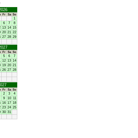
e
2026
o
Fr
Sa
So
1
6
7
8
2
13
14
15
9
20
21
22
6
27
28
29
2027
o
Fr
Sa
So
5
6
7
1
12
13
14
8
19
20
21
5
26
27
28
2027
o
Fr
Sa
So
2
3
4
9
10
11
5
16
17
18
2
23
24
25
9
30
31