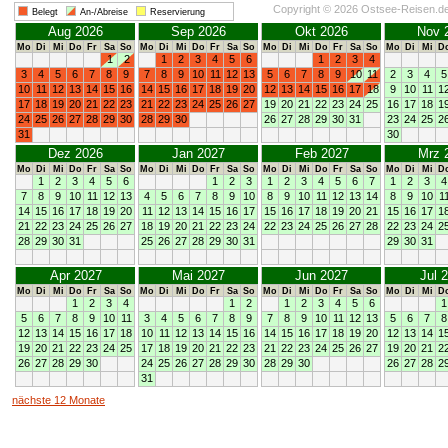
Copyright © 2026 Ostsee-Reisen.d
Belegt
An-/Abreise
Reservierung
Aug 2026
Sep 2026
Okt 2026
Nov 
Mo
Di
Mi
Do
Fr
Sa
So
Mo
Di
Mi
Do
Fr
Sa
So
Mo
Di
Mi
Do
Fr
Sa
So
Mo
Di
Mi
D
1
2
1
2
3
4
5
6
1
2
3
4
3
4
5
6
7
8
9
7
8
9
10
11
12
13
5
6
7
8
9
10
11
2
3
4
5
10
11
12
13
14
15
16
14
15
16
17
18
19
20
12
13
14
15
16
17
18
9
10
11
1
17
18
19
20
21
22
23
21
22
23
24
25
26
27
19
20
21
22
23
24
25
16
17
18
1
24
25
26
27
28
29
30
28
29
30
26
27
28
29
30
31
23
24
25
2
31
30
Dez 2026
Jan 2027
Feb 2027
Mrz 
Mo
Di
Mi
Do
Fr
Sa
So
Mo
Di
Mi
Do
Fr
Sa
So
Mo
Di
Mi
Do
Fr
Sa
So
Mo
Di
Mi
D
1
2
3
4
5
6
1
2
3
1
2
3
4
5
6
7
1
2
3
4
7
8
9
10
11
12
13
4
5
6
7
8
9
10
8
9
10
11
12
13
14
8
9
10
1
14
15
16
17
18
19
20
11
12
13
14
15
16
17
15
16
17
18
19
20
21
15
16
17
1
21
22
23
24
25
26
27
18
19
20
21
22
23
24
22
23
24
25
26
27
28
22
23
24
2
28
29
30
31
25
26
27
28
29
30
31
29
30
31
Apr 2027
Mai 2027
Jun 2027
Jul 
Mo
Di
Mi
Do
Fr
Sa
So
Mo
Di
Mi
Do
Fr
Sa
So
Mo
Di
Mi
Do
Fr
Sa
So
Mo
Di
Mi
D
1
2
3
4
1
2
1
2
3
4
5
6
1
5
6
7
8
9
10
11
3
4
5
6
7
8
9
7
8
9
10
11
12
13
5
6
7
8
12
13
14
15
16
17
18
10
11
12
13
14
15
16
14
15
16
17
18
19
20
12
13
14
1
19
20
21
22
23
24
25
17
18
19
20
21
22
23
21
22
23
24
25
26
27
19
20
21
2
26
27
28
29
30
24
25
26
27
28
29
30
28
29
30
26
27
28
2
31
nächste 12 Monate