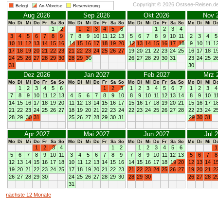
Copyright © 2026 Ostsee-Reisen.d
Belegt
An-/Abreise
Reservierung
Aug 2026
Sep 2026
Okt 2026
Nov 
Mo
Di
Mi
Do
Fr
Sa
So
Mo
Di
Mi
Do
Fr
Sa
So
Mo
Di
Mi
Do
Fr
Sa
So
Mo
Di
Mi
D
1
2
1
2
3
4
5
6
1
2
3
4
3
4
5
6
7
8
9
7
8
9
10
11
12
13
5
6
7
8
9
10
11
2
3
4
5
10
11
12
13
14
15
16
14
15
16
17
18
19
20
12
13
14
15
16
17
18
9
10
11
1
17
18
19
20
21
22
23
21
22
23
24
25
26
27
19
20
21
22
23
24
25
16
17
18
1
24
25
26
27
28
29
30
28
29
30
26
27
28
29
30
31
23
24
25
2
31
30
Dez 2026
Jan 2027
Feb 2027
Mrz 
Mo
Di
Mi
Do
Fr
Sa
So
Mo
Di
Mi
Do
Fr
Sa
So
Mo
Di
Mi
Do
Fr
Sa
So
Mo
Di
Mi
D
1
2
3
4
5
6
1
2
3
1
2
3
4
5
6
7
1
2
3
4
7
8
9
10
11
12
13
4
5
6
7
8
9
10
8
9
10
11
12
13
14
8
9
10
1
14
15
16
17
18
19
20
11
12
13
14
15
16
17
15
16
17
18
19
20
21
15
16
17
1
21
22
23
24
25
26
27
18
19
20
21
22
23
24
22
23
24
25
26
27
28
22
23
24
2
28
29
30
31
25
26
27
28
29
30
31
29
30
31
Apr 2027
Mai 2027
Jun 2027
Jul 
Mo
Di
Mi
Do
Fr
Sa
So
Mo
Di
Mi
Do
Fr
Sa
So
Mo
Di
Mi
Do
Fr
Sa
So
Mo
Di
Mi
D
1
2
3
4
1
2
1
2
3
4
5
6
1
5
6
7
8
9
10
11
3
4
5
6
7
8
9
7
8
9
10
11
12
13
5
6
7
8
12
13
14
15
16
17
18
10
11
12
13
14
15
16
14
15
16
17
18
19
20
12
13
14
1
19
20
21
22
23
24
25
17
18
19
20
21
22
23
21
22
23
24
25
26
27
19
20
21
2
26
27
28
29
30
24
25
26
27
28
29
30
28
29
30
26
27
28
2
31
nächste 12 Monate