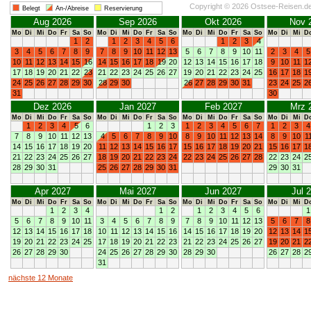
Copyright © 2026 Ostsee-Reisen.d
Belegt
An-/Abreise
Reservierung
Aug 2026
Sep 2026
Okt 2026
Nov 
Mo
Di
Mi
Do
Fr
Sa
So
Mo
Di
Mi
Do
Fr
Sa
So
Mo
Di
Mi
Do
Fr
Sa
So
Mo
Di
Mi
D
1
2
1
2
3
4
5
6
1
2
3
4
3
4
5
6
7
8
9
7
8
9
10
11
12
13
5
6
7
8
9
10
11
2
3
4
5
10
11
12
13
14
15
16
14
15
16
17
18
19
20
12
13
14
15
16
17
18
9
10
11
1
17
18
19
20
21
22
23
21
22
23
24
25
26
27
19
20
21
22
23
24
25
16
17
18
1
24
25
26
27
28
29
30
28
29
30
26
27
28
29
30
31
23
24
25
2
31
30
Dez 2026
Jan 2027
Feb 2027
Mrz 
Mo
Di
Mi
Do
Fr
Sa
So
Mo
Di
Mi
Do
Fr
Sa
So
Mo
Di
Mi
Do
Fr
Sa
So
Mo
Di
Mi
D
1
2
3
4
5
6
1
2
3
1
2
3
4
5
6
7
1
2
3
4
7
8
9
10
11
12
13
4
5
6
7
8
9
10
8
9
10
11
12
13
14
8
9
10
1
14
15
16
17
18
19
20
11
12
13
14
15
16
17
15
16
17
18
19
20
21
15
16
17
1
21
22
23
24
25
26
27
18
19
20
21
22
23
24
22
23
24
25
26
27
28
22
23
24
2
28
29
30
31
25
26
27
28
29
30
31
29
30
31
Apr 2027
Mai 2027
Jun 2027
Jul 
Mo
Di
Mi
Do
Fr
Sa
So
Mo
Di
Mi
Do
Fr
Sa
So
Mo
Di
Mi
Do
Fr
Sa
So
Mo
Di
Mi
D
1
2
3
4
1
2
1
2
3
4
5
6
1
5
6
7
8
9
10
11
3
4
5
6
7
8
9
7
8
9
10
11
12
13
5
6
7
8
12
13
14
15
16
17
18
10
11
12
13
14
15
16
14
15
16
17
18
19
20
12
13
14
1
19
20
21
22
23
24
25
17
18
19
20
21
22
23
21
22
23
24
25
26
27
19
20
21
2
26
27
28
29
30
24
25
26
27
28
29
30
28
29
30
26
27
28
2
31
nächste 12 Monate