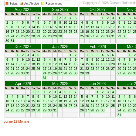
Copyright © 2026 Ostsee-Reisen.d
Belegt
An-/Abreise
Reservierung
Aug 2027
Sep 2027
Okt 2027
Nov 
Mo
Di
Mi
Do
Fr
Sa
So
Mo
Di
Mi
Do
Fr
Sa
So
Mo
Di
Mi
Do
Fr
Sa
So
Mo
Di
Mi
D
1
1
2
3
4
5
1
2
3
1
2
3
4
2
3
4
5
6
7
8
6
7
8
9
10
11
12
4
5
6
7
8
9
10
8
9
10
1
9
10
11
12
13
14
15
13
14
15
16
17
18
19
11
12
13
14
15
16
17
15
16
17
1
16
17
18
19
20
21
22
20
21
22
23
24
25
26
18
19
20
21
22
23
24
22
23
24
2
23
24
25
26
27
28
29
27
28
29
30
25
26
27
28
29
30
31
29
30
30
31
Dez 2027
Jan 2028
Feb 2028
Mrz 
Mo
Di
Mi
Do
Fr
Sa
So
Mo
Di
Mi
Do
Fr
Sa
So
Mo
Di
Mi
Do
Fr
Sa
So
Mo
Di
Mi
D
1
2
3
4
5
1
2
1
2
3
4
5
6
1
2
6
7
8
9
10
11
12
3
4
5
6
7
8
9
7
8
9
10
11
12
13
6
7
8
9
13
14
15
16
17
18
19
10
11
12
13
14
15
16
14
15
16
17
18
19
20
13
14
15
1
20
21
22
23
24
25
26
17
18
19
20
21
22
23
21
22
23
24
25
26
27
20
21
22
2
27
28
29
30
31
24
25
26
27
28
29
30
28
29
27
28
29
3
31
Apr 2028
Mai 2028
Jun 2028
Jul 
Mo
Di
Mi
Do
Fr
Sa
So
Mo
Di
Mi
Do
Fr
Sa
So
Mo
Di
Mi
Do
Fr
Sa
So
Mo
Di
Mi
D
1
2
1
2
3
4
5
6
7
1
2
3
4
3
4
5
6
7
8
9
8
9
10
11
12
13
14
5
6
7
8
9
10
11
3
4
5
6
10
11
12
13
14
15
16
15
16
17
18
19
20
21
12
13
14
15
16
17
18
10
11
12
1
17
18
19
20
21
22
23
22
23
24
25
26
27
28
19
20
21
22
23
24
25
17
18
19
2
24
25
26
27
28
29
30
29
30
31
26
27
28
29
30
24
25
26
2
31
vorige 12 Monate