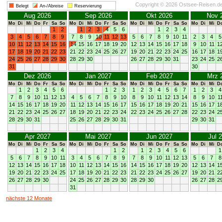
Copyright © 2026 Ostsee-Reisen.d
Belegt
An-/Abreise
Reservierung
Aug 2026
Sep 2026
Okt 2026
Nov 
Mo
Di
Mi
Do
Fr
Sa
So
Mo
Di
Mi
Do
Fr
Sa
So
Mo
Di
Mi
Do
Fr
Sa
So
Mo
Di
Mi
D
1
2
1
2
3
4
5
6
1
2
3
4
3
4
5
6
7
8
9
7
8
9
10
11
12
13
5
6
7
8
9
10
11
2
3
4
5
10
11
12
13
14
15
16
14
15
16
17
18
19
20
12
13
14
15
16
17
18
9
10
11
1
17
18
19
20
21
22
23
21
22
23
24
25
26
27
19
20
21
22
23
24
25
16
17
18
1
24
25
26
27
28
29
30
28
29
30
26
27
28
29
30
31
23
24
25
2
31
30
Dez 2026
Jan 2027
Feb 2027
Mrz 
Mo
Di
Mi
Do
Fr
Sa
So
Mo
Di
Mi
Do
Fr
Sa
So
Mo
Di
Mi
Do
Fr
Sa
So
Mo
Di
Mi
D
1
2
3
4
5
6
1
2
3
1
2
3
4
5
6
7
1
2
3
4
7
8
9
10
11
12
13
4
5
6
7
8
9
10
8
9
10
11
12
13
14
8
9
10
1
14
15
16
17
18
19
20
11
12
13
14
15
16
17
15
16
17
18
19
20
21
15
16
17
1
21
22
23
24
25
26
27
18
19
20
21
22
23
24
22
23
24
25
26
27
28
22
23
24
2
28
29
30
31
25
26
27
28
29
30
31
29
30
31
Apr 2027
Mai 2027
Jun 2027
Jul 
Mo
Di
Mi
Do
Fr
Sa
So
Mo
Di
Mi
Do
Fr
Sa
So
Mo
Di
Mi
Do
Fr
Sa
So
Mo
Di
Mi
D
1
2
3
4
1
2
1
2
3
4
5
6
1
5
6
7
8
9
10
11
3
4
5
6
7
8
9
7
8
9
10
11
12
13
5
6
7
8
12
13
14
15
16
17
18
10
11
12
13
14
15
16
14
15
16
17
18
19
20
12
13
14
1
19
20
21
22
23
24
25
17
18
19
20
21
22
23
21
22
23
24
25
26
27
19
20
21
2
26
27
28
29
30
24
25
26
27
28
29
30
28
29
30
26
27
28
2
31
nächste 12 Monate