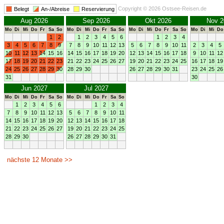
Copyright © 2026 Ostsee-Reisen.de
Belegt
An-/Abreise
Reservierung
Aug 2026
Sep 2026
Okt 2026
Nov 2
Mo
Di
Mi
Do
Fr
Sa
So
Mo
Di
Mi
Do
Fr
Sa
So
Mo
Di
Mi
Do
Fr
Sa
So
Mo
Di
Mi
Do
1
2
1
2
3
4
5
6
1
2
3
4
3
4
5
6
7
8
9
7
8
9
10
11
12
13
5
6
7
8
9
10
11
2
3
4
5
10
11
12
13
14
15
16
14
15
16
17
18
19
20
12
13
14
15
16
17
18
9
10
11
12
17
18
19
20
21
22
23
21
22
23
24
25
26
27
19
20
21
22
23
24
25
16
17
18
19
24
25
26
27
28
29
30
28
29
30
26
27
28
29
30
31
23
24
25
26
31
30
Jun 2027
Jul 2027
Mo
Di
Mi
Do
Fr
Sa
So
Mo
Di
Mi
Do
Fr
Sa
So
1
2
3
4
5
6
1
2
3
4
7
8
9
10
11
12
13
5
6
7
8
9
10
11
14
15
16
17
18
19
20
12
13
14
15
16
17
18
21
22
23
24
25
26
27
19
20
21
22
23
24
25
28
29
30
26
27
28
29
30
31
nächste 12 Monate >>