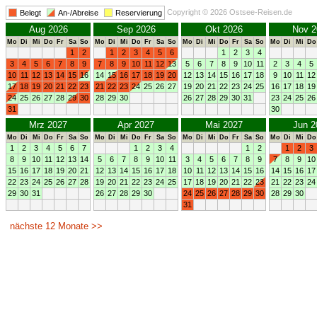
Copyright © 2026 Ostsee-Reisen.de
Belegt
An-/Abreise
Reservierung
Aug 2026
Sep 2026
Okt 2026
Nov 2
Mo
Di
Mi
Do
Fr
Sa
So
Mo
Di
Mi
Do
Fr
Sa
So
Mo
Di
Mi
Do
Fr
Sa
So
Mo
Di
Mi
Do
1
2
1
2
3
4
5
6
1
2
3
4
3
4
5
6
7
8
9
7
8
9
10
11
12
13
5
6
7
8
9
10
11
2
3
4
5
10
11
12
13
14
15
16
14
15
16
17
18
19
20
12
13
14
15
16
17
18
9
10
11
12
17
18
19
20
21
22
23
21
22
23
24
25
26
27
19
20
21
22
23
24
25
16
17
18
19
24
25
26
27
28
29
30
28
29
30
26
27
28
29
30
31
23
24
25
26
31
30
Mrz 2027
Apr 2027
Mai 2027
Jun 2
Mo
Di
Mi
Do
Fr
Sa
So
Mo
Di
Mi
Do
Fr
Sa
So
Mo
Di
Mi
Do
Fr
Sa
So
Mo
Di
Mi
Do
1
2
3
4
5
6
7
1
2
3
4
1
2
1
2
3
8
9
10
11
12
13
14
5
6
7
8
9
10
11
3
4
5
6
7
8
9
7
8
9
10
15
16
17
18
19
20
21
12
13
14
15
16
17
18
10
11
12
13
14
15
16
14
15
16
17
22
23
24
25
26
27
28
19
20
21
22
23
24
25
17
18
19
20
21
22
23
21
22
23
24
29
30
31
26
27
28
29
30
24
25
26
27
28
29
30
28
29
30
31
nächste 12 Monate >>