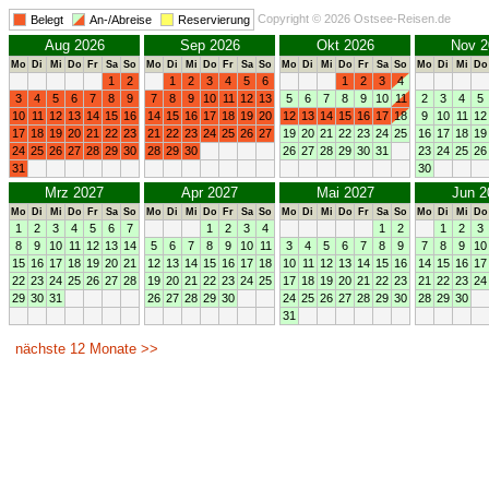
Copyright © 2026 Ostsee-Reisen.de
Belegt
An-/Abreise
Reservierung
Aug 2026
Sep 2026
Okt 2026
Nov 2
Mo
Di
Mi
Do
Fr
Sa
So
Mo
Di
Mi
Do
Fr
Sa
So
Mo
Di
Mi
Do
Fr
Sa
So
Mo
Di
Mi
Do
1
2
1
2
3
4
5
6
1
2
3
4
3
4
5
6
7
8
9
7
8
9
10
11
12
13
5
6
7
8
9
10
11
2
3
4
5
10
11
12
13
14
15
16
14
15
16
17
18
19
20
12
13
14
15
16
17
18
9
10
11
12
17
18
19
20
21
22
23
21
22
23
24
25
26
27
19
20
21
22
23
24
25
16
17
18
19
24
25
26
27
28
29
30
28
29
30
26
27
28
29
30
31
23
24
25
26
31
30
Mrz 2027
Apr 2027
Mai 2027
Jun 2
Mo
Di
Mi
Do
Fr
Sa
So
Mo
Di
Mi
Do
Fr
Sa
So
Mo
Di
Mi
Do
Fr
Sa
So
Mo
Di
Mi
Do
1
2
3
4
5
6
7
1
2
3
4
1
2
1
2
3
8
9
10
11
12
13
14
5
6
7
8
9
10
11
3
4
5
6
7
8
9
7
8
9
10
15
16
17
18
19
20
21
12
13
14
15
16
17
18
10
11
12
13
14
15
16
14
15
16
17
22
23
24
25
26
27
28
19
20
21
22
23
24
25
17
18
19
20
21
22
23
21
22
23
24
29
30
31
26
27
28
29
30
24
25
26
27
28
29
30
28
29
30
31
nächste 12 Monate >>