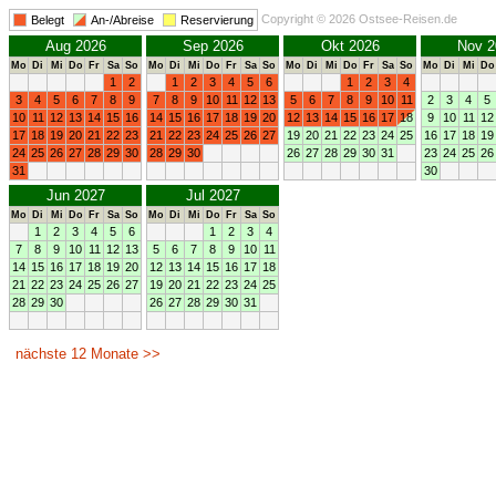
Copyright © 2026 Ostsee-Reisen.de
Belegt
An-/Abreise
Reservierung
Aug 2026
Sep 2026
Okt 2026
Nov 2
Mo
Di
Mi
Do
Fr
Sa
So
Mo
Di
Mi
Do
Fr
Sa
So
Mo
Di
Mi
Do
Fr
Sa
So
Mo
Di
Mi
Do
1
2
1
2
3
4
5
6
1
2
3
4
3
4
5
6
7
8
9
7
8
9
10
11
12
13
5
6
7
8
9
10
11
2
3
4
5
10
11
12
13
14
15
16
14
15
16
17
18
19
20
12
13
14
15
16
17
18
9
10
11
12
17
18
19
20
21
22
23
21
22
23
24
25
26
27
19
20
21
22
23
24
25
16
17
18
19
24
25
26
27
28
29
30
28
29
30
26
27
28
29
30
31
23
24
25
26
31
30
Jun 2027
Jul 2027
Mo
Di
Mi
Do
Fr
Sa
So
Mo
Di
Mi
Do
Fr
Sa
So
1
2
3
4
5
6
1
2
3
4
7
8
9
10
11
12
13
5
6
7
8
9
10
11
14
15
16
17
18
19
20
12
13
14
15
16
17
18
21
22
23
24
25
26
27
19
20
21
22
23
24
25
28
29
30
26
27
28
29
30
31
nächste 12 Monate >>