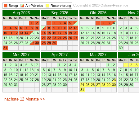
Copyright © 2026 Ostsee-Reisen.de
Belegt
An-/Abreise
Reservierung
Aug 2026
Sep 2026
Okt 2026
Nov 2
Mo
Di
Mi
Do
Fr
Sa
So
Mo
Di
Mi
Do
Fr
Sa
So
Mo
Di
Mi
Do
Fr
Sa
So
Mo
Di
Mi
Do
1
2
1
2
3
4
5
6
1
2
3
4
3
4
5
6
7
8
9
7
8
9
10
11
12
13
5
6
7
8
9
10
11
2
3
4
5
10
11
12
13
14
15
16
14
15
16
17
18
19
20
12
13
14
15
16
17
18
9
10
11
12
17
18
19
20
21
22
23
21
22
23
24
25
26
27
19
20
21
22
23
24
25
16
17
18
19
24
25
26
27
28
29
30
28
29
30
26
27
28
29
30
31
23
24
25
26
31
30
Mrz 2027
Apr 2027
Mai 2027
Jun 2
Mo
Di
Mi
Do
Fr
Sa
So
Mo
Di
Mi
Do
Fr
Sa
So
Mo
Di
Mi
Do
Fr
Sa
So
Mo
Di
Mi
Do
1
2
3
4
5
6
7
1
2
3
4
1
2
1
2
3
8
9
10
11
12
13
14
5
6
7
8
9
10
11
3
4
5
6
7
8
9
7
8
9
10
15
16
17
18
19
20
21
12
13
14
15
16
17
18
10
11
12
13
14
15
16
14
15
16
17
22
23
24
25
26
27
28
19
20
21
22
23
24
25
17
18
19
20
21
22
23
21
22
23
24
29
30
31
26
27
28
29
30
24
25
26
27
28
29
30
28
29
30
31
nächste 12 Monate >>