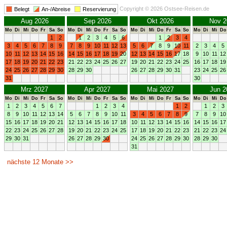
Copyright © 2026 Ostsee-Reisen.de
Belegt
An-/Abreise
Reservierung
Aug 2026
Sep 2026
Okt 2026
Nov 2
Mo
Di
Mi
Do
Fr
Sa
So
Mo
Di
Mi
Do
Fr
Sa
So
Mo
Di
Mi
Do
Fr
Sa
So
Mo
Di
Mi
Do
1
2
1
2
3
4
5
6
1
2
3
4
3
4
5
6
7
8
9
7
8
9
10
11
12
13
5
6
7
8
9
10
11
2
3
4
5
10
11
12
13
14
15
16
14
15
16
17
18
19
20
12
13
14
15
16
17
18
9
10
11
12
17
18
19
20
21
22
23
21
22
23
24
25
26
27
19
20
21
22
23
24
25
16
17
18
19
24
25
26
27
28
29
30
28
29
30
26
27
28
29
30
31
23
24
25
26
31
30
Mrz 2027
Apr 2027
Mai 2027
Jun 2
Mo
Di
Mi
Do
Fr
Sa
So
Mo
Di
Mi
Do
Fr
Sa
So
Mo
Di
Mi
Do
Fr
Sa
So
Mo
Di
Mi
Do
1
2
3
4
5
6
7
1
2
3
4
1
2
1
2
3
8
9
10
11
12
13
14
5
6
7
8
9
10
11
3
4
5
6
7
8
9
7
8
9
10
15
16
17
18
19
20
21
12
13
14
15
16
17
18
10
11
12
13
14
15
16
14
15
16
17
22
23
24
25
26
27
28
19
20
21
22
23
24
25
17
18
19
20
21
22
23
21
22
23
24
29
30
31
26
27
28
29
30
24
25
26
27
28
29
30
28
29
30
31
nächste 12 Monate >>