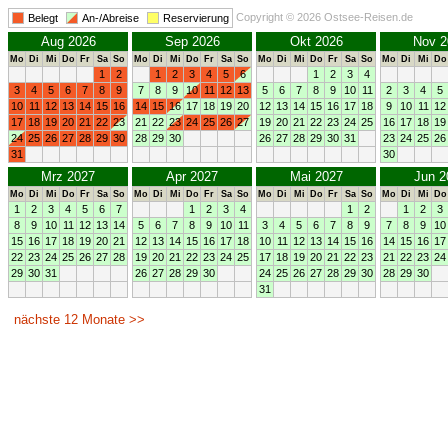
Copyright © 2026 Ostsee-Reisen.de
Belegt
An-/Abreise
Reservierung
Aug 2026
Sep 2026
Okt 2026
Nov 2
Mo
Di
Mi
Do
Fr
Sa
So
Mo
Di
Mi
Do
Fr
Sa
So
Mo
Di
Mi
Do
Fr
Sa
So
Mo
Di
Mi
Do
1
2
1
2
3
4
5
6
1
2
3
4
3
4
5
6
7
8
9
7
8
9
10
11
12
13
5
6
7
8
9
10
11
2
3
4
5
10
11
12
13
14
15
16
14
15
16
17
18
19
20
12
13
14
15
16
17
18
9
10
11
12
17
18
19
20
21
22
23
21
22
23
24
25
26
27
19
20
21
22
23
24
25
16
17
18
19
24
25
26
27
28
29
30
28
29
30
26
27
28
29
30
31
23
24
25
26
31
30
Mrz 2027
Apr 2027
Mai 2027
Jun 2
Mo
Di
Mi
Do
Fr
Sa
So
Mo
Di
Mi
Do
Fr
Sa
So
Mo
Di
Mi
Do
Fr
Sa
So
Mo
Di
Mi
Do
1
2
3
4
5
6
7
1
2
3
4
1
2
1
2
3
8
9
10
11
12
13
14
5
6
7
8
9
10
11
3
4
5
6
7
8
9
7
8
9
10
15
16
17
18
19
20
21
12
13
14
15
16
17
18
10
11
12
13
14
15
16
14
15
16
17
22
23
24
25
26
27
28
19
20
21
22
23
24
25
17
18
19
20
21
22
23
21
22
23
24
29
30
31
26
27
28
29
30
24
25
26
27
28
29
30
28
29
30
31
nächste 12 Monate >>