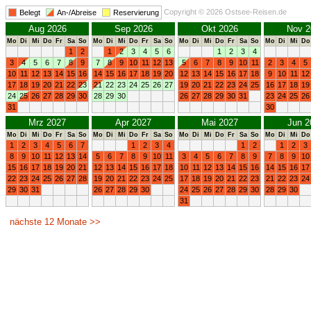
Copyright © 2026 Ostsee-Reisen.de
Belegt
An-/Abreise
Reservierung
Aug 2026
Sep 2026
Okt 2026
Nov 2
Mo
Di
Mi
Do
Fr
Sa
So
Mo
Di
Mi
Do
Fr
Sa
So
Mo
Di
Mi
Do
Fr
Sa
So
Mo
Di
Mi
Do
1
2
1
2
3
4
5
6
1
2
3
4
3
4
5
6
7
8
9
7
8
9
10
11
12
13
5
6
7
8
9
10
11
2
3
4
5
10
11
12
13
14
15
16
14
15
16
17
18
19
20
12
13
14
15
16
17
18
9
10
11
12
17
18
19
20
21
22
23
21
22
23
24
25
26
27
19
20
21
22
23
24
25
16
17
18
19
24
25
26
27
28
29
30
28
29
30
26
27
28
29
30
31
23
24
25
26
31
30
Mrz 2027
Apr 2027
Mai 2027
Jun 2
Mo
Di
Mi
Do
Fr
Sa
So
Mo
Di
Mi
Do
Fr
Sa
So
Mo
Di
Mi
Do
Fr
Sa
So
Mo
Di
Mi
Do
1
2
3
4
5
6
7
1
2
3
4
1
2
1
2
3
8
9
10
11
12
13
14
5
6
7
8
9
10
11
3
4
5
6
7
8
9
7
8
9
10
15
16
17
18
19
20
21
12
13
14
15
16
17
18
10
11
12
13
14
15
16
14
15
16
17
22
23
24
25
26
27
28
19
20
21
22
23
24
25
17
18
19
20
21
22
23
21
22
23
24
29
30
31
26
27
28
29
30
24
25
26
27
28
29
30
28
29
30
31
nächste 12 Monate >>