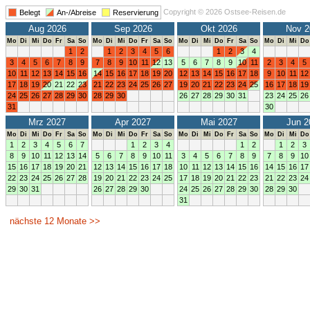
Copyright © 2026 Ostsee-Reisen.de
Belegt
An-/Abreise
Reservierung
Aug 2026
Sep 2026
Okt 2026
Nov 2
Mo
Di
Mi
Do
Fr
Sa
So
Mo
Di
Mi
Do
Fr
Sa
So
Mo
Di
Mi
Do
Fr
Sa
So
Mo
Di
Mi
Do
1
2
1
2
3
4
5
6
1
2
3
4
3
4
5
6
7
8
9
7
8
9
10
11
12
13
5
6
7
8
9
10
11
2
3
4
5
10
11
12
13
14
15
16
14
15
16
17
18
19
20
12
13
14
15
16
17
18
9
10
11
12
17
18
19
20
21
22
23
21
22
23
24
25
26
27
19
20
21
22
23
24
25
16
17
18
19
24
25
26
27
28
29
30
28
29
30
26
27
28
29
30
31
23
24
25
26
31
30
Mrz 2027
Apr 2027
Mai 2027
Jun 2
Mo
Di
Mi
Do
Fr
Sa
So
Mo
Di
Mi
Do
Fr
Sa
So
Mo
Di
Mi
Do
Fr
Sa
So
Mo
Di
Mi
Do
1
2
3
4
5
6
7
1
2
3
4
1
2
1
2
3
8
9
10
11
12
13
14
5
6
7
8
9
10
11
3
4
5
6
7
8
9
7
8
9
10
15
16
17
18
19
20
21
12
13
14
15
16
17
18
10
11
12
13
14
15
16
14
15
16
17
22
23
24
25
26
27
28
19
20
21
22
23
24
25
17
18
19
20
21
22
23
21
22
23
24
29
30
31
26
27
28
29
30
24
25
26
27
28
29
30
28
29
30
31
nächste 12 Monate >>