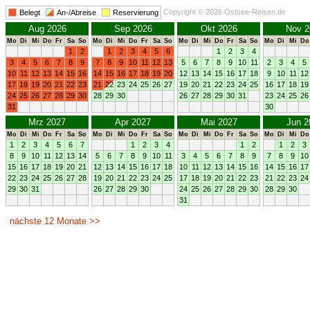
Copyright © 2026 Ostsee-Reisen.de
Belegt
An-/Abreise
Reservierung
Aug 2026
Sep 2026
Okt 2026
Nov 2
Mo
Di
Mi
Do
Fr
Sa
So
Mo
Di
Mi
Do
Fr
Sa
So
Mo
Di
Mi
Do
Fr
Sa
So
Mo
Di
Mi
Do
1
2
1
2
3
4
5
6
1
2
3
4
3
4
5
6
7
8
9
7
8
9
10
11
12
13
5
6
7
8
9
10
11
2
3
4
5
10
11
12
13
14
15
16
14
15
16
17
18
19
20
12
13
14
15
16
17
18
9
10
11
12
17
18
19
20
21
22
23
21
22
23
24
25
26
27
19
20
21
22
23
24
25
16
17
18
19
24
25
26
27
28
29
30
28
29
30
26
27
28
29
30
31
23
24
25
26
31
30
Mrz 2027
Apr 2027
Mai 2027
Jun 2
Mo
Di
Mi
Do
Fr
Sa
So
Mo
Di
Mi
Do
Fr
Sa
So
Mo
Di
Mi
Do
Fr
Sa
So
Mo
Di
Mi
Do
1
2
3
4
5
6
7
1
2
3
4
1
2
1
2
3
8
9
10
11
12
13
14
5
6
7
8
9
10
11
3
4
5
6
7
8
9
7
8
9
10
15
16
17
18
19
20
21
12
13
14
15
16
17
18
10
11
12
13
14
15
16
14
15
16
17
22
23
24
25
26
27
28
19
20
21
22
23
24
25
17
18
19
20
21
22
23
21
22
23
24
29
30
31
26
27
28
29
30
24
25
26
27
28
29
30
28
29
30
31
nächste 12 Monate >>