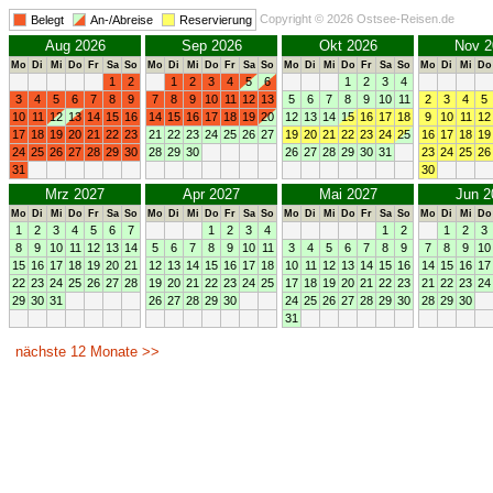
Copyright © 2026 Ostsee-Reisen.de
Belegt
An-/Abreise
Reservierung
Aug 2026
Sep 2026
Okt 2026
Nov 2
Mo
Di
Mi
Do
Fr
Sa
So
Mo
Di
Mi
Do
Fr
Sa
So
Mo
Di
Mi
Do
Fr
Sa
So
Mo
Di
Mi
Do
1
2
1
2
3
4
5
6
1
2
3
4
3
4
5
6
7
8
9
7
8
9
10
11
12
13
5
6
7
8
9
10
11
2
3
4
5
10
11
12
13
14
15
16
14
15
16
17
18
19
20
12
13
14
15
16
17
18
9
10
11
12
17
18
19
20
21
22
23
21
22
23
24
25
26
27
19
20
21
22
23
24
25
16
17
18
19
24
25
26
27
28
29
30
28
29
30
26
27
28
29
30
31
23
24
25
26
31
30
Mrz 2027
Apr 2027
Mai 2027
Jun 2
Mo
Di
Mi
Do
Fr
Sa
So
Mo
Di
Mi
Do
Fr
Sa
So
Mo
Di
Mi
Do
Fr
Sa
So
Mo
Di
Mi
Do
1
2
3
4
5
6
7
1
2
3
4
1
2
1
2
3
8
9
10
11
12
13
14
5
6
7
8
9
10
11
3
4
5
6
7
8
9
7
8
9
10
15
16
17
18
19
20
21
12
13
14
15
16
17
18
10
11
12
13
14
15
16
14
15
16
17
22
23
24
25
26
27
28
19
20
21
22
23
24
25
17
18
19
20
21
22
23
21
22
23
24
29
30
31
26
27
28
29
30
24
25
26
27
28
29
30
28
29
30
31
nächste 12 Monate >>