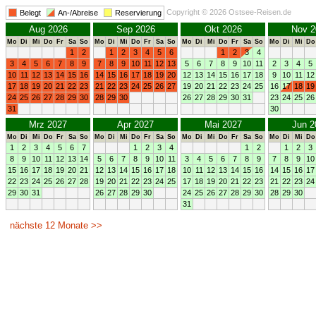
Copyright © 2026 Ostsee-Reisen.de
Belegt
An-/Abreise
Reservierung
Aug 2026
Sep 2026
Okt 2026
Nov 2
Mo
Di
Mi
Do
Fr
Sa
So
Mo
Di
Mi
Do
Fr
Sa
So
Mo
Di
Mi
Do
Fr
Sa
So
Mo
Di
Mi
Do
1
2
1
2
3
4
5
6
1
2
3
4
3
4
5
6
7
8
9
7
8
9
10
11
12
13
5
6
7
8
9
10
11
2
3
4
5
10
11
12
13
14
15
16
14
15
16
17
18
19
20
12
13
14
15
16
17
18
9
10
11
12
17
18
19
20
21
22
23
21
22
23
24
25
26
27
19
20
21
22
23
24
25
16
17
18
19
24
25
26
27
28
29
30
28
29
30
26
27
28
29
30
31
23
24
25
26
31
30
Mrz 2027
Apr 2027
Mai 2027
Jun 2
Mo
Di
Mi
Do
Fr
Sa
So
Mo
Di
Mi
Do
Fr
Sa
So
Mo
Di
Mi
Do
Fr
Sa
So
Mo
Di
Mi
Do
1
2
3
4
5
6
7
1
2
3
4
1
2
1
2
3
8
9
10
11
12
13
14
5
6
7
8
9
10
11
3
4
5
6
7
8
9
7
8
9
10
15
16
17
18
19
20
21
12
13
14
15
16
17
18
10
11
12
13
14
15
16
14
15
16
17
22
23
24
25
26
27
28
19
20
21
22
23
24
25
17
18
19
20
21
22
23
21
22
23
24
29
30
31
26
27
28
29
30
24
25
26
27
28
29
30
28
29
30
31
nächste 12 Monate >>