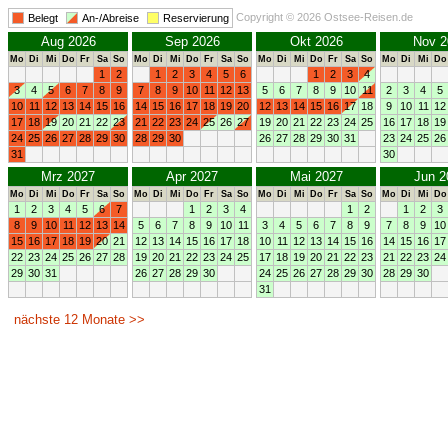
Copyright © 2026 Ostsee-Reisen.de
Belegt
An-/Abreise
Reservierung
Aug 2026
Sep 2026
Okt 2026
Nov 2
Mo
Di
Mi
Do
Fr
Sa
So
Mo
Di
Mi
Do
Fr
Sa
So
Mo
Di
Mi
Do
Fr
Sa
So
Mo
Di
Mi
Do
1
2
1
2
3
4
5
6
1
2
3
4
3
4
5
6
7
8
9
7
8
9
10
11
12
13
5
6
7
8
9
10
11
2
3
4
5
10
11
12
13
14
15
16
14
15
16
17
18
19
20
12
13
14
15
16
17
18
9
10
11
12
17
18
19
20
21
22
23
21
22
23
24
25
26
27
19
20
21
22
23
24
25
16
17
18
19
24
25
26
27
28
29
30
28
29
30
26
27
28
29
30
31
23
24
25
26
31
30
Mrz 2027
Apr 2027
Mai 2027
Jun 2
Mo
Di
Mi
Do
Fr
Sa
So
Mo
Di
Mi
Do
Fr
Sa
So
Mo
Di
Mi
Do
Fr
Sa
So
Mo
Di
Mi
Do
1
2
3
4
5
6
7
1
2
3
4
1
2
1
2
3
8
9
10
11
12
13
14
5
6
7
8
9
10
11
3
4
5
6
7
8
9
7
8
9
10
15
16
17
18
19
20
21
12
13
14
15
16
17
18
10
11
12
13
14
15
16
14
15
16
17
22
23
24
25
26
27
28
19
20
21
22
23
24
25
17
18
19
20
21
22
23
21
22
23
24
29
30
31
26
27
28
29
30
24
25
26
27
28
29
30
28
29
30
31
nächste 12 Monate >>