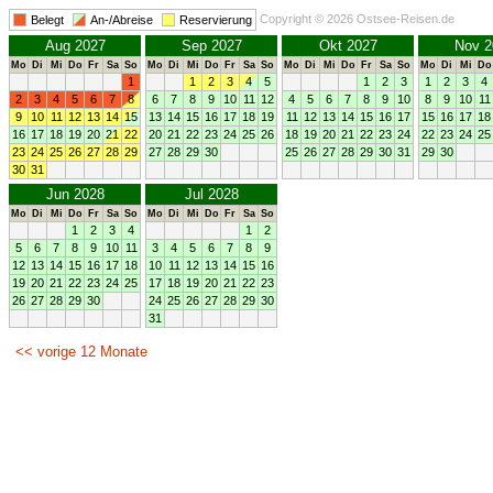
Copyright © 2026 Ostsee-Reisen.de
Belegt
An-/Abreise
Reservierung
Aug 2027
Sep 2027
Okt 2027
Nov 2
Mo
Di
Mi
Do
Fr
Sa
So
Mo
Di
Mi
Do
Fr
Sa
So
Mo
Di
Mi
Do
Fr
Sa
So
Mo
Di
Mi
Do
1
1
2
3
4
5
1
2
3
1
2
3
4
2
3
4
5
6
7
8
6
7
8
9
10
11
12
4
5
6
7
8
9
10
8
9
10
11
9
10
11
12
13
14
15
13
14
15
16
17
18
19
11
12
13
14
15
16
17
15
16
17
18
16
17
18
19
20
21
22
20
21
22
23
24
25
26
18
19
20
21
22
23
24
22
23
24
25
23
24
25
26
27
28
29
27
28
29
30
25
26
27
28
29
30
31
29
30
30
31
Jun 2028
Jul 2028
Mo
Di
Mi
Do
Fr
Sa
So
Mo
Di
Mi
Do
Fr
Sa
So
1
2
3
4
1
2
5
6
7
8
9
10
11
3
4
5
6
7
8
9
12
13
14
15
16
17
18
10
11
12
13
14
15
16
19
20
21
22
23
24
25
17
18
19
20
21
22
23
26
27
28
29
30
24
25
26
27
28
29
30
31
<< vorige 12 Monate