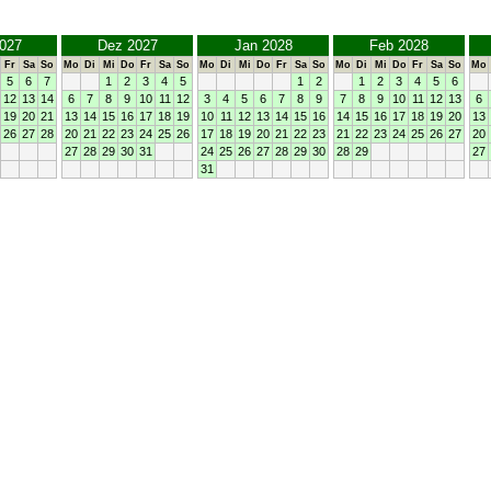
027
Dez 2027
Jan 2028
Feb 2028
Fr
Sa
So
Mo
Di
Mi
Do
Fr
Sa
So
Mo
Di
Mi
Do
Fr
Sa
So
Mo
Di
Mi
Do
Fr
Sa
So
Mo
5
6
7
1
2
3
4
5
1
2
1
2
3
4
5
6
12
13
14
6
7
8
9
10
11
12
3
4
5
6
7
8
9
7
8
9
10
11
12
13
6
19
20
21
13
14
15
16
17
18
19
10
11
12
13
14
15
16
14
15
16
17
18
19
20
13
26
27
28
20
21
22
23
24
25
26
17
18
19
20
21
22
23
21
22
23
24
25
26
27
20
27
28
29
30
31
24
25
26
27
28
29
30
28
29
27
31