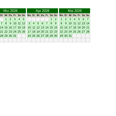
Mrz 2028
Apr 2028
Mai 2028
Di
Mi
Do
Fr
Sa
So
Mo
Di
Mi
Do
Fr
Sa
So
Mo
Di
Mi
Do
Fr
Sa
So
1
2
3
4
5
1
2
1
2
3
4
5
6
7
7
8
9
10
11
12
3
4
5
6
7
8
9
8
9
10
11
12
13
14
14
15
16
17
18
19
10
11
12
13
14
15
16
15
16
17
18
19
20
21
21
22
23
24
25
26
17
18
19
20
21
22
23
22
23
24
25
26
27
28
28
29
30
31
24
25
26
27
28
29
30
29
30
31