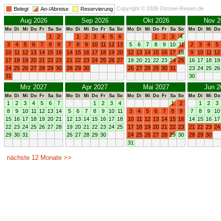
Copyright © 2026 Ostsee-Reisen.de
Belegt
An-/Abreise
Reservierung
Aug 2026
Sep 2026
Okt 2026
Nov 2
Mo
Di
Mi
Do
Fr
Sa
So
Mo
Di
Mi
Do
Fr
Sa
So
Mo
Di
Mi
Do
Fr
Sa
So
Mo
Di
Mi
Do
1
2
1
2
3
4
5
6
1
2
3
4
3
4
5
6
7
8
9
7
8
9
10
11
12
13
5
6
7
8
9
10
11
2
3
4
5
10
11
12
13
14
15
16
14
15
16
17
18
19
20
12
13
14
15
16
17
18
9
10
11
12
17
18
19
20
21
22
23
21
22
23
24
25
26
27
19
20
21
22
23
24
25
16
17
18
19
24
25
26
27
28
29
30
28
29
30
26
27
28
29
30
31
23
24
25
26
31
30
Mrz 2027
Apr 2027
Mai 2027
Jun 2
Mo
Di
Mi
Do
Fr
Sa
So
Mo
Di
Mi
Do
Fr
Sa
So
Mo
Di
Mi
Do
Fr
Sa
So
Mo
Di
Mi
Do
1
2
3
4
5
6
7
1
2
3
4
1
2
1
2
3
8
9
10
11
12
13
14
5
6
7
8
9
10
11
3
4
5
6
7
8
9
7
8
9
10
15
16
17
18
19
20
21
12
13
14
15
16
17
18
10
11
12
13
14
15
16
14
15
16
17
22
23
24
25
26
27
28
19
20
21
22
23
24
25
17
18
19
20
21
22
23
21
22
23
24
29
30
31
26
27
28
29
30
24
25
26
27
28
29
30
28
29
30
31
nächste 12 Monate >>