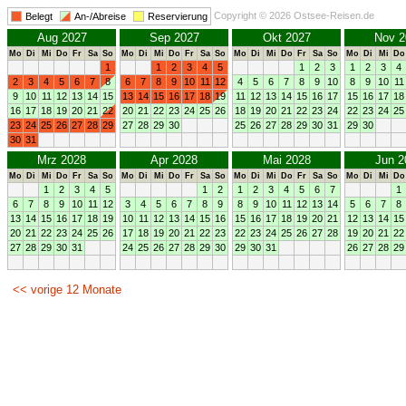
Copyright © 2026 Ostsee-Reisen.de
Belegt
An-/Abreise
Reservierung
Aug 2027
Sep 2027
Okt 2027
Nov 2
Mo
Di
Mi
Do
Fr
Sa
So
Mo
Di
Mi
Do
Fr
Sa
So
Mo
Di
Mi
Do
Fr
Sa
So
Mo
Di
Mi
Do
1
1
2
3
4
5
1
2
3
1
2
3
4
2
3
4
5
6
7
8
6
7
8
9
10
11
12
4
5
6
7
8
9
10
8
9
10
11
9
10
11
12
13
14
15
13
14
15
16
17
18
19
11
12
13
14
15
16
17
15
16
17
18
16
17
18
19
20
21
22
20
21
22
23
24
25
26
18
19
20
21
22
23
24
22
23
24
25
23
24
25
26
27
28
29
27
28
29
30
25
26
27
28
29
30
31
29
30
30
31
Mrz 2028
Apr 2028
Mai 2028
Jun 2
Mo
Di
Mi
Do
Fr
Sa
So
Mo
Di
Mi
Do
Fr
Sa
So
Mo
Di
Mi
Do
Fr
Sa
So
Mo
Di
Mi
Do
1
2
3
4
5
1
2
1
2
3
4
5
6
7
1
6
7
8
9
10
11
12
3
4
5
6
7
8
9
8
9
10
11
12
13
14
5
6
7
8
13
14
15
16
17
18
19
10
11
12
13
14
15
16
15
16
17
18
19
20
21
12
13
14
15
20
21
22
23
24
25
26
17
18
19
20
21
22
23
22
23
24
25
26
27
28
19
20
21
22
27
28
29
30
31
24
25
26
27
28
29
30
29
30
31
26
27
28
29
<< vorige 12 Monate