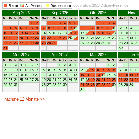
Copyright © 2026 Ostsee-Reisen.de
Belegt
An-/Abreise
Reservierung
Aug 2026
Sep 2026
Okt 2026
Nov 2
Mo
Di
Mi
Do
Fr
Sa
So
Mo
Di
Mi
Do
Fr
Sa
So
Mo
Di
Mi
Do
Fr
Sa
So
Mo
Di
Mi
Do
1
2
1
2
3
4
5
6
1
2
3
4
3
4
5
6
7
8
9
7
8
9
10
11
12
13
5
6
7
8
9
10
11
2
3
4
5
10
11
12
13
14
15
16
14
15
16
17
18
19
20
12
13
14
15
16
17
18
9
10
11
12
17
18
19
20
21
22
23
21
22
23
24
25
26
27
19
20
21
22
23
24
25
16
17
18
19
24
25
26
27
28
29
30
28
29
30
26
27
28
29
30
31
23
24
25
26
31
30
Mrz 2027
Apr 2027
Mai 2027
Jun 2
Mo
Di
Mi
Do
Fr
Sa
So
Mo
Di
Mi
Do
Fr
Sa
So
Mo
Di
Mi
Do
Fr
Sa
So
Mo
Di
Mi
Do
1
2
3
4
5
6
7
1
2
3
4
1
2
1
2
3
8
9
10
11
12
13
14
5
6
7
8
9
10
11
3
4
5
6
7
8
9
7
8
9
10
15
16
17
18
19
20
21
12
13
14
15
16
17
18
10
11
12
13
14
15
16
14
15
16
17
22
23
24
25
26
27
28
19
20
21
22
23
24
25
17
18
19
20
21
22
23
21
22
23
24
29
30
31
26
27
28
29
30
24
25
26
27
28
29
30
28
29
30
31
nächste 12 Monate >>