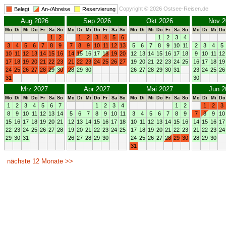
Copyright © 2026 Ostsee-Reisen.de
Belegt
An-/Abreise
Reservierung
Aug 2026
Sep 2026
Okt 2026
Nov 2
Mo
Di
Mi
Do
Fr
Sa
So
Mo
Di
Mi
Do
Fr
Sa
So
Mo
Di
Mi
Do
Fr
Sa
So
Mo
Di
Mi
Do
1
2
1
2
3
4
5
6
1
2
3
4
3
4
5
6
7
8
9
7
8
9
10
11
12
13
5
6
7
8
9
10
11
2
3
4
5
10
11
12
13
14
15
16
14
15
16
17
18
19
20
12
13
14
15
16
17
18
9
10
11
12
17
18
19
20
21
22
23
21
22
23
24
25
26
27
19
20
21
22
23
24
25
16
17
18
19
24
25
26
27
28
29
30
28
29
30
26
27
28
29
30
31
23
24
25
26
31
30
Mrz 2027
Apr 2027
Mai 2027
Jun 2
Mo
Di
Mi
Do
Fr
Sa
So
Mo
Di
Mi
Do
Fr
Sa
So
Mo
Di
Mi
Do
Fr
Sa
So
Mo
Di
Mi
Do
1
2
3
4
5
6
7
1
2
3
4
1
2
1
2
3
8
9
10
11
12
13
14
5
6
7
8
9
10
11
3
4
5
6
7
8
9
7
8
9
10
15
16
17
18
19
20
21
12
13
14
15
16
17
18
10
11
12
13
14
15
16
14
15
16
17
22
23
24
25
26
27
28
19
20
21
22
23
24
25
17
18
19
20
21
22
23
21
22
23
24
29
30
31
26
27
28
29
30
24
25
26
27
28
29
30
28
29
30
31
nächste 12 Monate >>