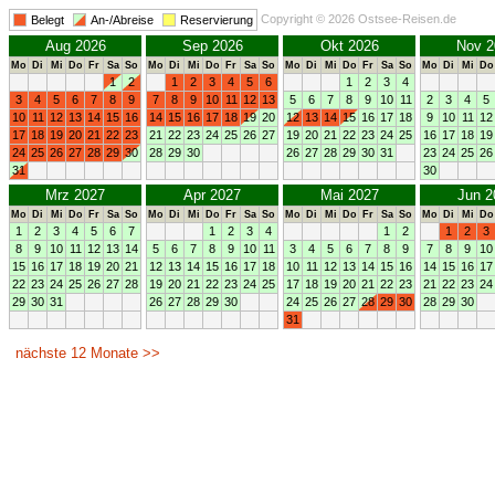
Copyright © 2026 Ostsee-Reisen.de
Belegt
An-/Abreise
Reservierung
Aug 2026
Sep 2026
Okt 2026
Nov 2
Mo
Di
Mi
Do
Fr
Sa
So
Mo
Di
Mi
Do
Fr
Sa
So
Mo
Di
Mi
Do
Fr
Sa
So
Mo
Di
Mi
Do
1
2
1
2
3
4
5
6
1
2
3
4
3
4
5
6
7
8
9
7
8
9
10
11
12
13
5
6
7
8
9
10
11
2
3
4
5
10
11
12
13
14
15
16
14
15
16
17
18
19
20
12
13
14
15
16
17
18
9
10
11
12
17
18
19
20
21
22
23
21
22
23
24
25
26
27
19
20
21
22
23
24
25
16
17
18
19
24
25
26
27
28
29
30
28
29
30
26
27
28
29
30
31
23
24
25
26
31
30
Mrz 2027
Apr 2027
Mai 2027
Jun 2
Mo
Di
Mi
Do
Fr
Sa
So
Mo
Di
Mi
Do
Fr
Sa
So
Mo
Di
Mi
Do
Fr
Sa
So
Mo
Di
Mi
Do
1
2
3
4
5
6
7
1
2
3
4
1
2
1
2
3
8
9
10
11
12
13
14
5
6
7
8
9
10
11
3
4
5
6
7
8
9
7
8
9
10
15
16
17
18
19
20
21
12
13
14
15
16
17
18
10
11
12
13
14
15
16
14
15
16
17
22
23
24
25
26
27
28
19
20
21
22
23
24
25
17
18
19
20
21
22
23
21
22
23
24
29
30
31
26
27
28
29
30
24
25
26
27
28
29
30
28
29
30
31
nächste 12 Monate >>