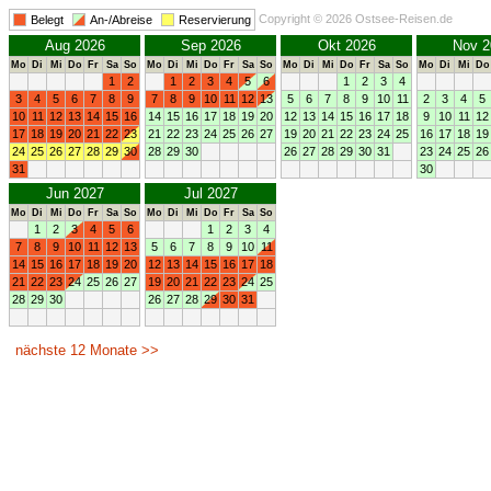
Copyright © 2026 Ostsee-Reisen.de
Belegt
An-/Abreise
Reservierung
Aug 2026
Sep 2026
Okt 2026
Nov 2
Mo
Di
Mi
Do
Fr
Sa
So
Mo
Di
Mi
Do
Fr
Sa
So
Mo
Di
Mi
Do
Fr
Sa
So
Mo
Di
Mi
Do
1
2
1
2
3
4
5
6
1
2
3
4
3
4
5
6
7
8
9
7
8
9
10
11
12
13
5
6
7
8
9
10
11
2
3
4
5
10
11
12
13
14
15
16
14
15
16
17
18
19
20
12
13
14
15
16
17
18
9
10
11
12
17
18
19
20
21
22
23
21
22
23
24
25
26
27
19
20
21
22
23
24
25
16
17
18
19
24
25
26
27
28
29
30
28
29
30
26
27
28
29
30
31
23
24
25
26
31
30
Jun 2027
Jul 2027
Mo
Di
Mi
Do
Fr
Sa
So
Mo
Di
Mi
Do
Fr
Sa
So
1
2
3
4
5
6
1
2
3
4
7
8
9
10
11
12
13
5
6
7
8
9
10
11
14
15
16
17
18
19
20
12
13
14
15
16
17
18
21
22
23
24
25
26
27
19
20
21
22
23
24
25
28
29
30
26
27
28
29
30
31
nächste 12 Monate >>