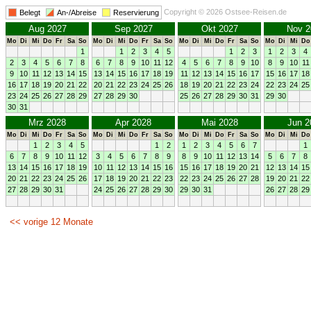
Copyright © 2026 Ostsee-Reisen.de
Belegt
An-/Abreise
Reservierung
Aug 2027
Sep 2027
Okt 2027
Nov 2
Mo
Di
Mi
Do
Fr
Sa
So
Mo
Di
Mi
Do
Fr
Sa
So
Mo
Di
Mi
Do
Fr
Sa
So
Mo
Di
Mi
Do
1
1
2
3
4
5
1
2
3
1
2
3
4
2
3
4
5
6
7
8
6
7
8
9
10
11
12
4
5
6
7
8
9
10
8
9
10
11
9
10
11
12
13
14
15
13
14
15
16
17
18
19
11
12
13
14
15
16
17
15
16
17
18
16
17
18
19
20
21
22
20
21
22
23
24
25
26
18
19
20
21
22
23
24
22
23
24
25
23
24
25
26
27
28
29
27
28
29
30
25
26
27
28
29
30
31
29
30
30
31
Mrz 2028
Apr 2028
Mai 2028
Jun 2
Mo
Di
Mi
Do
Fr
Sa
So
Mo
Di
Mi
Do
Fr
Sa
So
Mo
Di
Mi
Do
Fr
Sa
So
Mo
Di
Mi
Do
1
2
3
4
5
1
2
1
2
3
4
5
6
7
1
6
7
8
9
10
11
12
3
4
5
6
7
8
9
8
9
10
11
12
13
14
5
6
7
8
13
14
15
16
17
18
19
10
11
12
13
14
15
16
15
16
17
18
19
20
21
12
13
14
15
20
21
22
23
24
25
26
17
18
19
20
21
22
23
22
23
24
25
26
27
28
19
20
21
22
27
28
29
30
31
24
25
26
27
28
29
30
29
30
31
26
27
28
29
<< vorige 12 Monate